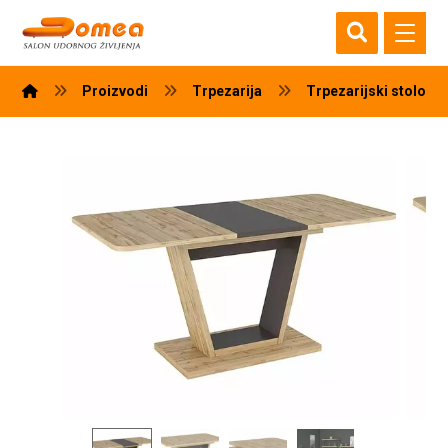
Proizvodi
Trpezarija
Trpezarijski stolovi