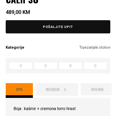
489,00
KM
POŠALJITE UPIT
Kategorije
Trpezarijski stolovi
OPIS
RECENZIJE
DOSTAVA
0
Boja : kašmir + cremona torro hrast