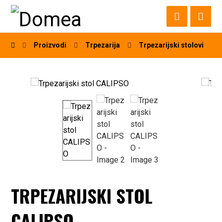
Proizvodi
Trpezarija
Trpezarijski stolovi
TRPEZARIJSKI STOL
CALIPSO