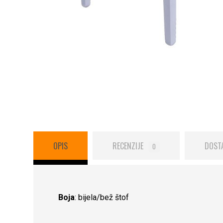
OPIS
RECENZIJE
DOST
0
Boja
: bijela/bež štof