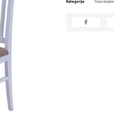
Kategorije
Trpezarijske