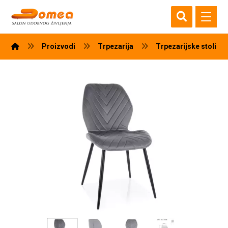
Proizvodi
Trpezarija
Trpezarijske stolice