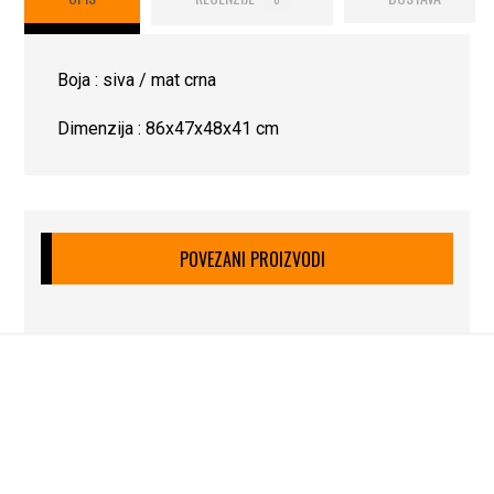
Boja : siva / mat crna
Dimenzija : 86x47x48x41 cm
POVEZANI PROIZVODI