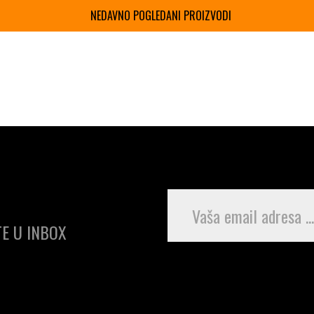
NEDAVNO POGLEDANI PROIZVODI
E U INBOX