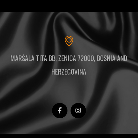
MARŠALA TITA BB, ZENICA 72000, BOSNIA AND
HERZEGOVINA