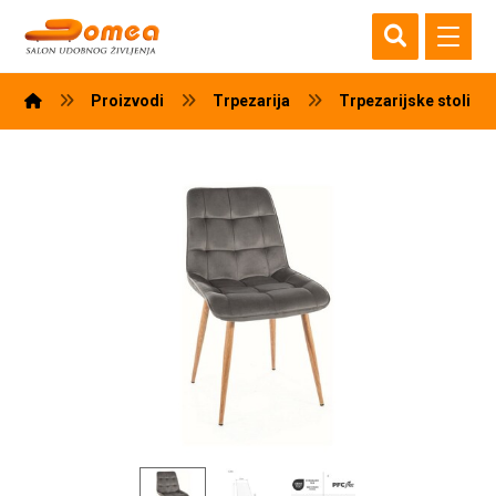
Proizvodi
Trpezarija
Trpezarijske stolice