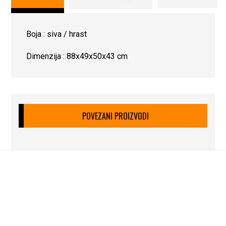
Boja : siva / hrast
Dimenzija : 88x49x50x43 cm
POVEZANI PROIZVODI