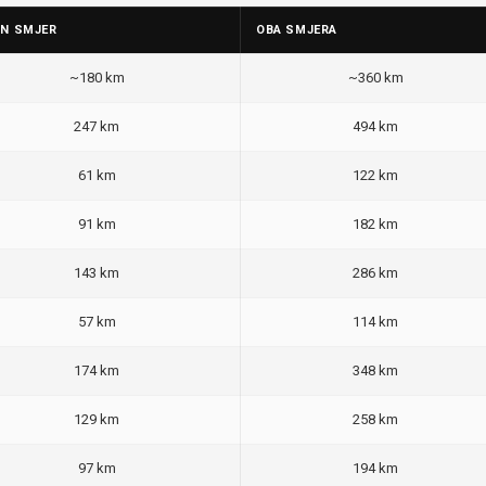
AN SMJER
OBA SMJERA
~180 km
~360 km
247 km
494 km
61 km
122 km
91 km
182 km
143 km
286 km
57 km
114 km
174 km
348 km
129 km
258 km
97 km
194 km