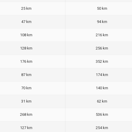
25 km
50 km
47 km
94 km
108 km
216 km
128 km
256 km
176 km
352 km
87 km
174 km
70 km
140 km
31 km
62 km
268 km
536 km
127 km
254 km