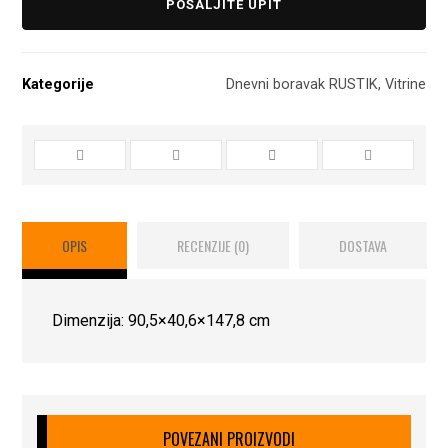
POŠALJITE UPIT
Kategorije
Dnevni boravak RUSTIK
,
Vitrine
OPIS
RECENZIJE (0)
DOSTAVA
Dimenzija: 90,5×40,6×147,8 cm
POVEZANI PROIZVODI