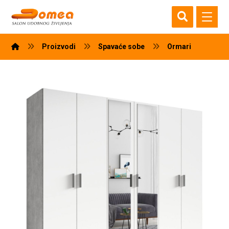
Proizvodi
Spavaće sobe
Ormari