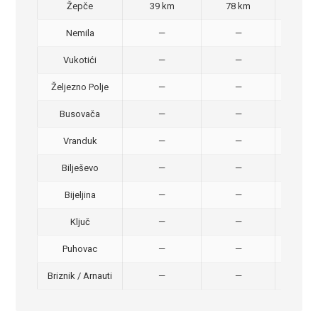
Žepče
39 km
78 km
50,
Nemila
—
—
50,
Vukotići
—
—
40,
Željezno Polje
—
—
40,
Busovača
—
—
40,
Vranduk
—
—
25,
Bilješevo
—
—
30,
Bijeljina
—
—
370
Ključ
—
—
320
Puhovac
—
—
20 –
Briznik / Arnauti
—
—
20 –