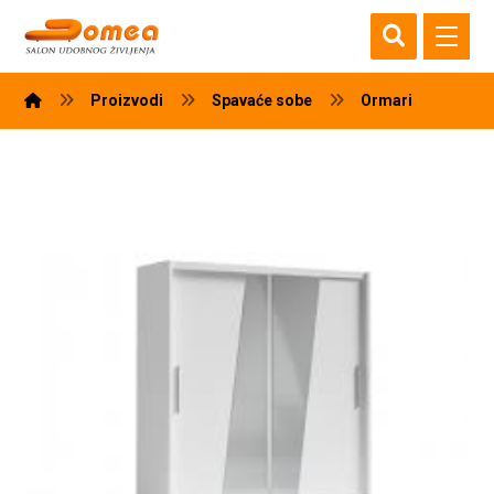
Proizvodi
Spavaće sobe
Ormari