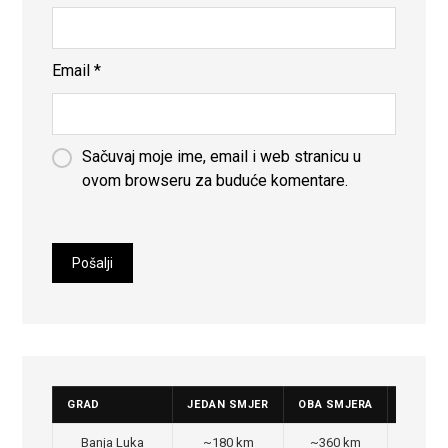
Email
*
Sačuvaj moje ime, email i web stranicu u
ovom browseru za buduće komentare.
GRAD
JEDAN SMJER
OBA SMJERA
CIJENA
Banja Luka
~180 km
~360 km
350