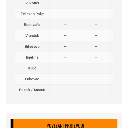
Vukotići
—
—
40,
Željezno Polje
—
—
40,
Busovača
—
—
40,
Vranduk
—
—
25,
Bilješevo
—
—
30,
Bijeljina
—
—
370
Ključ
—
—
320
Puhovac
—
—
20 –
Briznik / Arnauti
—
—
20 –
POVEZANI PROIZVODI