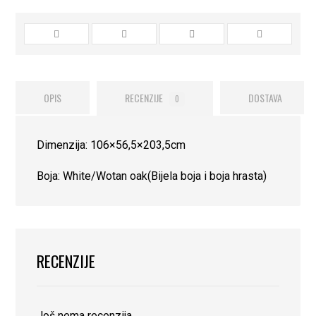
OPIS
RECENZIJE
DOSTAVA
0
Dimenzija: 106×56,5×203,5cm
Boja: White/Wotan oak(Bijela boja i boja hrasta)
RECENZIJE
Još nema recenzija.