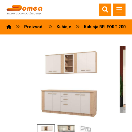
Proizvodi
Kuhinje
Kuhinja BELFORT 200