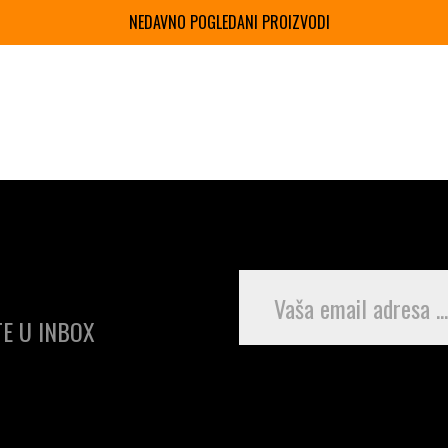
NEDAVNO POGLEDANI PROIZVODI
E U INBOX