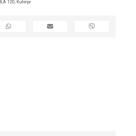
ILA 120
,
Kuhinje