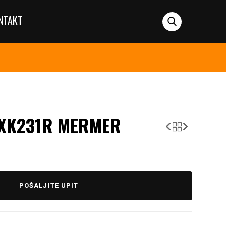
NTAKT
XK231R MERMER
POŠALJITE UPIT