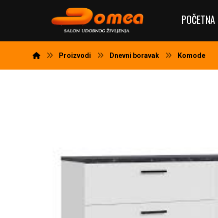
POČETNA 
Proizvodi
Dnevni boravak
Komode