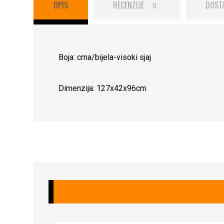
OPIS
RECENZIJE
DOST
0
Boja: crna/bijela-visoki sjaj
Dimenzija: 127x42x96cm