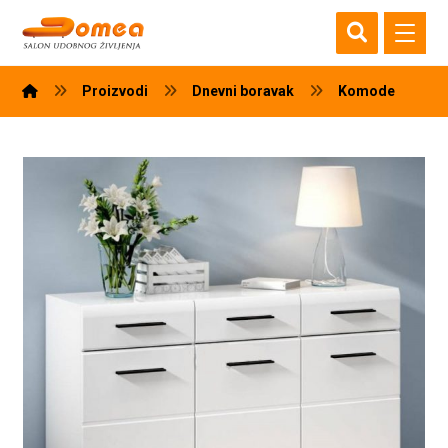
Proizvodi
Dnevni boravak
Komode