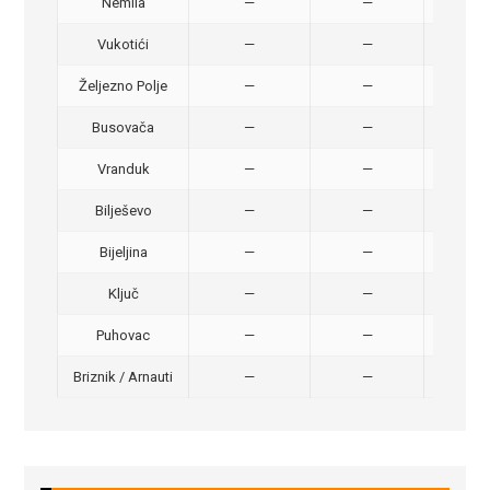
Nemila
—
—
50,
Vukotići
—
—
40,
Željezno Polje
—
—
40,
Busovača
—
—
40,
Vranduk
—
—
25,
Bilješevo
—
—
30,
Bijeljina
—
—
370
Ključ
—
—
320
Puhovac
—
—
20 –
Briznik / Arnauti
—
—
20 –