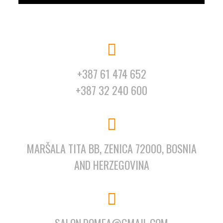
+387 61 474 652
+387 32 240 600
MARŠALA TITA BB, ZENICA 72000, BOSNIA
AND HERZEGOVINA
SALON.DOMEA@GMAIL.COM