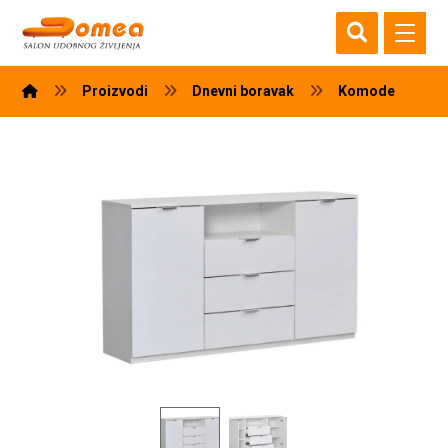
Proizvodi
Dnevni boravak
Komode