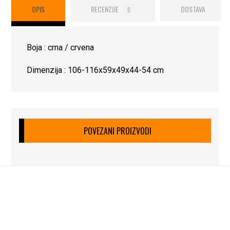
OPIS
RECENZIJE
DOSTAVA
0
Boja : crna / crvena
Dimenzija : 106-116x59x49x44-54 cm
POVEZANI PROIZVODI