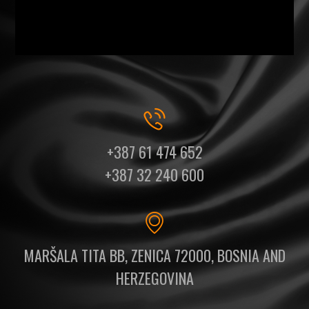
+387 61 474 652
+387 32 240 600
MARŠALA TITA BB, ZENICA 72000, BOSNIA AND
HERZEGOVINA