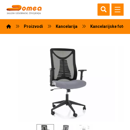
Proizvodi
Kancelarija
Kancelarijske fotelj