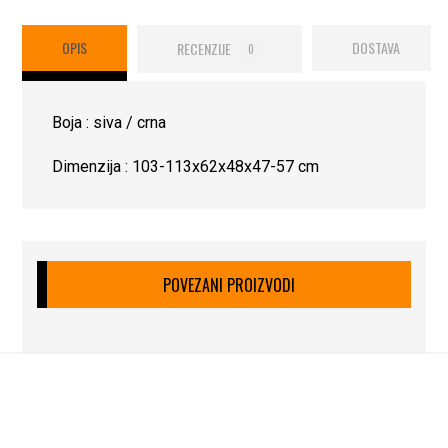
OPIS
RECENZIJE
DOSTAVA
0
Boja : siva / crna
Dimenzija : 103-113x62x48x47-57 cm
POVEZANI PROIZVODI