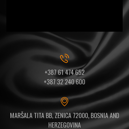
+387 61 474 652
+387 32 240 600
MARŠALA TITA BB, ZENICA 72000, BOSNIA AND
HERZEGOVINA