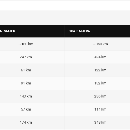
AN SMJER
OBA SMJERA
~180 km
~360 km
247 km
494 km
61 km
122 km
91 km
182 km
143 km
286 km
57 km
114 km
174 km
348 km