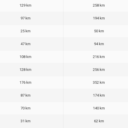
129 km
258 km
97 km
194 km
25 km
50 km
47 km
94 km
108 km
216 km
128 km
256 km
176 km
352 km
87 km
174 km
70 km
140 km
31 km
62 km