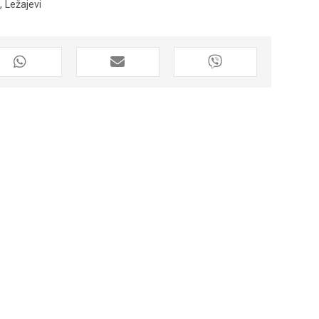
e
,
Ležajevi