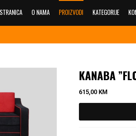
STRANICA
O NAMA
PROIZVODI
KATEGORIJE
KO
KANABA ”FL
615,00
KM