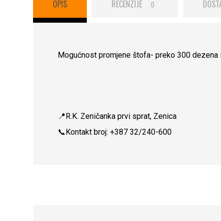
OPIS
RECENZIJE
DOST
0
Mogućnost promjene štofa- preko 300 dezena i
📍R.K. Zeničanka prvi sprat, Zenica
📞Kontakt broj: +387 32/240-600