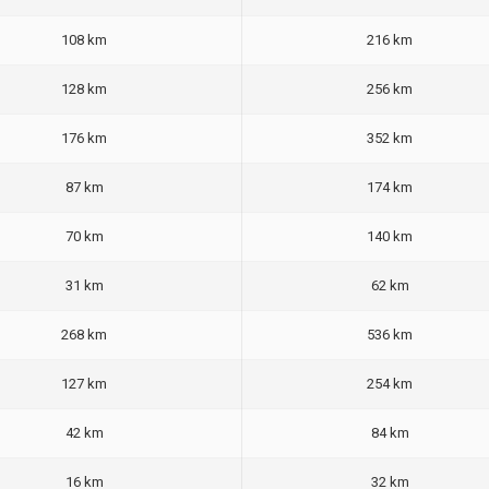
108 km
216 km
128 km
256 km
176 km
352 km
87 km
174 km
70 km
140 km
31 km
62 km
268 km
536 km
127 km
254 km
42 km
84 km
16 km
32 km