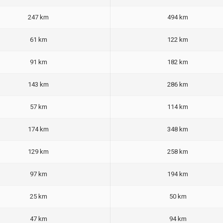
247 km
494 km
61 km
122 km
91 km
182 km
143 km
286 km
57 km
114 km
174 km
348 km
129 km
258 km
97 km
194 km
25 km
50 km
47 km
94 km