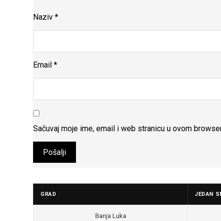
Naziv
*
Email
*
Sačuvaj moje ime, email i web stranicu u ovom browse
GRAD
JEDAN S
Banja Luka