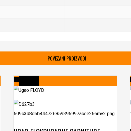
—
—
—
—
POVEZANI PROIZVODI