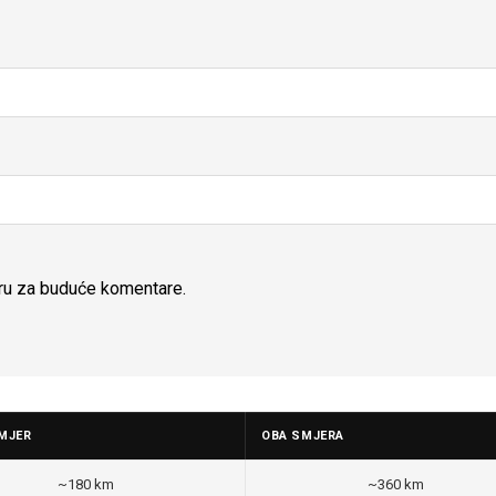
ru za buduće komentare.
MJER
OBA SMJERA
~180 km
~360 km