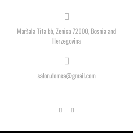
Maršala Tita bb, Zenica 72000, Bosnia and
Herzegovina
salon.domea@gmail.com