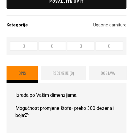
POŠALJITE UPIT
Kategorije
Ugaone garniture
OPIS
RECENZIJE (0)
DOSTAVA
Izrada po Vašim dimenzijama.
Mogućnost promjene štofa- preko 300 dezena i
boja👏