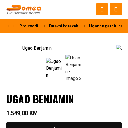
Proizvodi
Dnevni boravak
Ugaone garniture
UGAO BENJAMIN
1.549,00
KM