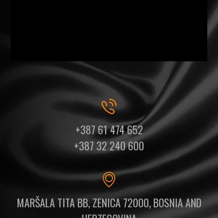
+387 61 474 652
+387 32 240 600
MARŠALA TITA BB, ZENICA 72000, BOSNIA AND