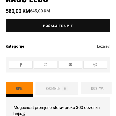
580,00
KM
645,00
KM
POŠALJITE UPIT
Kategorije
Ležajevi
OPIS
RECENZIJE
DOSTAVA
0
Mogućnost promjene štofa- preko 300 dezena i
boja👏