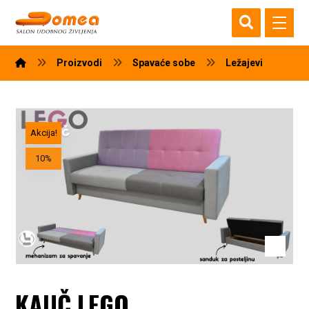
Proizvodi
Spavaće sobe
Ležajevi
Akcija!
10%
KAUČ LEGO