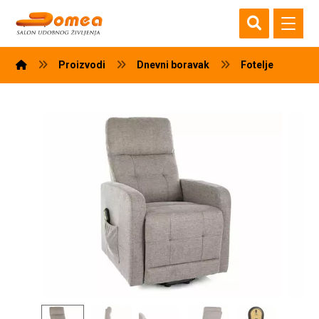
Proizvodi
Dnevni boravak
Fotelje