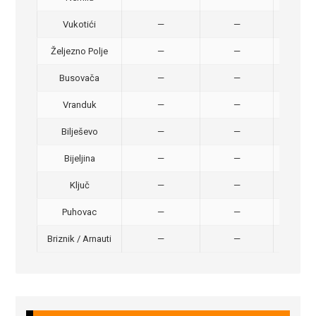
Vukotići
—
—
40,
Željezno Polje
—
—
40,
Busovača
—
—
40,
Vranduk
—
—
25,
Bilješevo
—
—
30,
Bijeljina
—
—
370
Ključ
—
—
320
Puhovac
—
—
20 –
Briznik / Arnauti
—
—
20 –