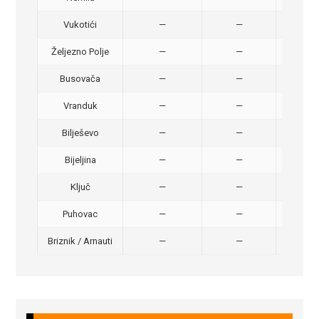
Vukotići
—
—
40,
Željezno Polje
—
—
40,
Busovača
—
—
40,
Vranduk
—
—
25,
Bilješevo
—
—
30,
Bijeljina
—
—
370
Ključ
—
—
320
Puhovac
—
—
20 –
Briznik / Arnauti
—
—
20 –