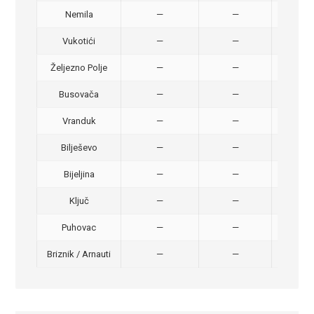
Nemila
—
—
50,
Vukotići
—
—
40,
Željezno Polje
—
—
40,
Busovača
—
—
40,
Vranduk
—
—
25,
Bilješevo
—
—
30,
Bijeljina
—
—
370
Ključ
—
—
320
Puhovac
—
—
20 –
Briznik / Arnauti
—
—
20 –