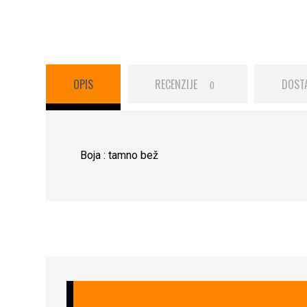
OPIS
RECENZIJE
DOST
0
Boja : tamno bež