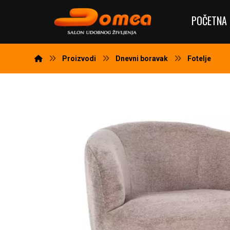
POČETNA 
Proizvodi
Dnevni boravak
Fotelje