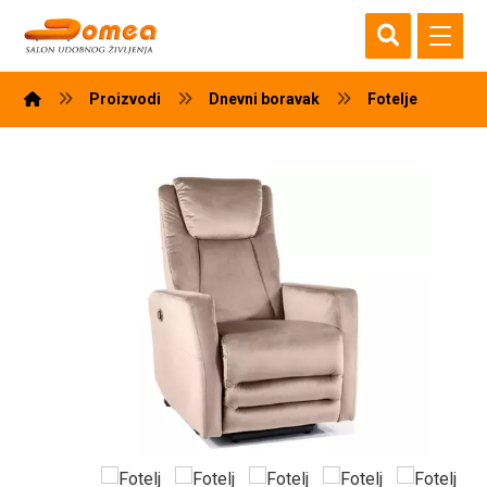
Proizvodi
Dnevni boravak
Fotelje