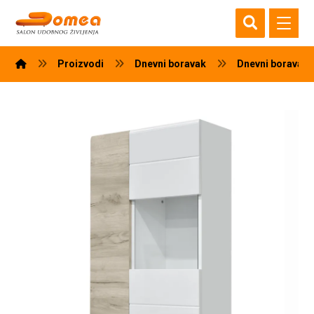
Proizvodi
Dnevni boravak
Dnevni boravak