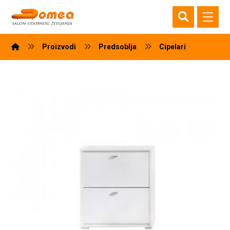
Proizvodi
Predsoblja
Cipelari