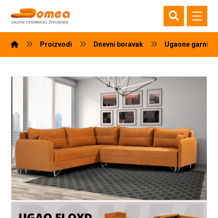
Proizvodi
Dnevni boravak
Ugaone garnitu