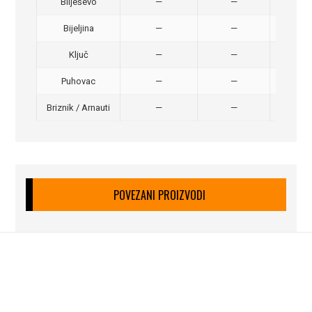
Bilješevo
—
—
30,
Bijeljina
—
—
370
Ključ
—
—
320
Puhovac
—
—
20 –
Briznik / Arnauti
—
—
20 –
POVEZANI PROIZVODI