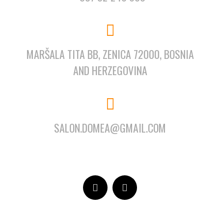
MARŠALA TITA BB, ZENICA 72000, BOSNIA
AND HERZEGOVINA
SALON.DOMEA@GMAIL.COM