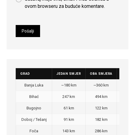
ovom browseru za buduće komentare.
GRAD
JEDAN SMJER
OBA SMJERA
CIJENA
Banja Luka
~180 km
~360 km
350
Bihać
247 km
494 km
470
Bugojno
61 km
122 km
100
Doboj / Tešanj
91 km
182 km
140
Foča
143 km
286 km
270