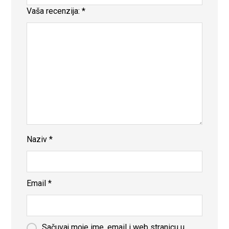
Vaša recenzija:
*
Naziv
*
Email
*
Sačuvaj moje ime, email i web stranicu u