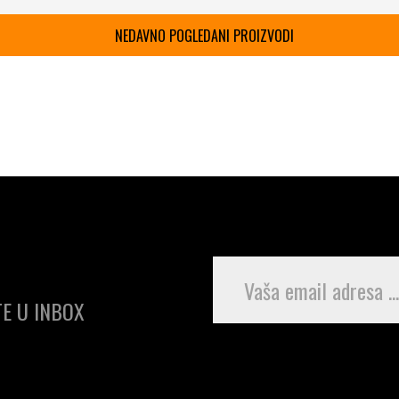
NEDAVNO POGLEDANI PROIZVODI
E U INBOX