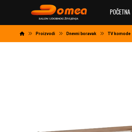
POČETNA 
Proizvodi
Dnevni boravak
TV komode