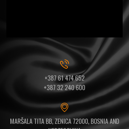
+387 61 474 652
+387 32 240 600
MARŠALA TITA BB, ZENICA 72000, BOSNIA AND