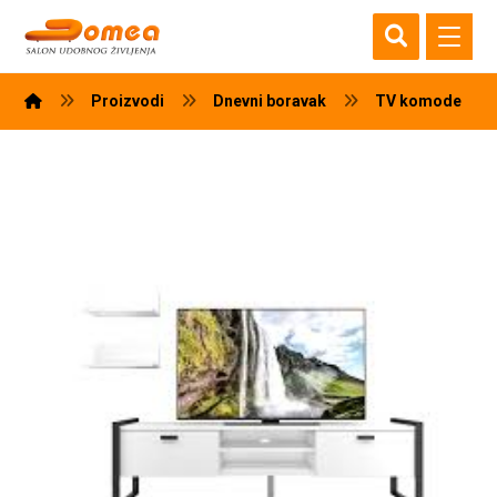
Proizvodi
Dnevni boravak
TV komode