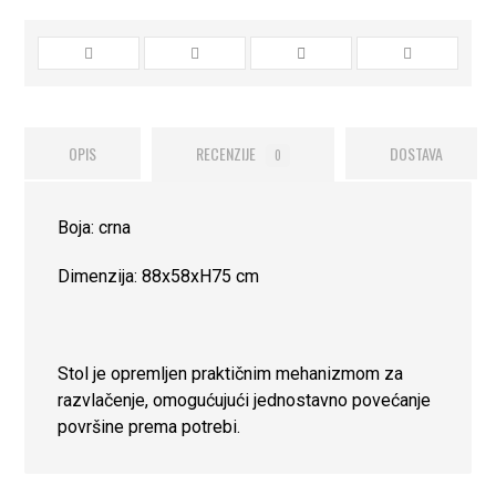
OPIS
RECENZIJE
DOSTAVA
0
Boja: crna
Dimenzija: 88x58xH75 cm
Stol je opremljen praktičnim mehanizmom za
razvlačenje, omogućujući jednostavno povećanje
površine prema potrebi.