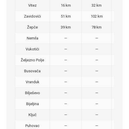
Vitez
16 km
32 km
30,
Zavidovići
51 km
102 km
70,
Žepče
39 km
78 km
50,
Nemila
—
—
50,
Vukotići
—
—
40,
Željezno Polje
—
—
40,
Busovača
—
—
40,
Vranduk
—
—
25,
Bilješevo
—
—
30,
Bijeljina
—
—
370
Ključ
—
—
320
Puhovac
—
—
20 –