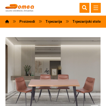
Proizvodi
Trpezarija
Trpezarijski stolovi