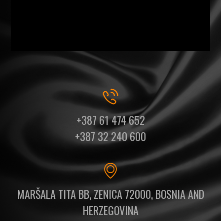
+387 61 474 652
+387 32 240 600
MARŠALA TITA BB, ZENICA 72000, BOSNIA AND
HERZEGOVINA