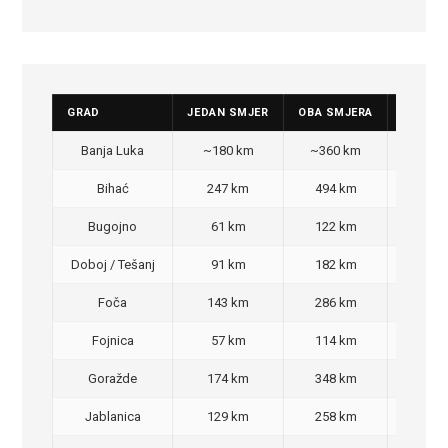
GRAD
JEDAN SMJER
OBA SMJERA
CIJENA
Banja Luka
~180 km
~360 km
350
Bihać
247 km
494 km
470
Bugojno
61 km
122 km
100
Doboj / Tešanj
91 km
182 km
140
Foča
143 km
286 km
270
Fojnica
57 km
114 km
90,
Goražde
174 km
348 km
320
Jablanica
129 km
258 km
220