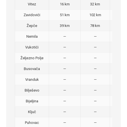
Vitez
16 km
32 km
30,
Zavidovići
51 km
102 km
70,
Žepče
39 km
78 km
50,
Nemila
—
—
50,
Vukotići
—
—
40,
Željezno Polje
—
—
40,
Busovača
—
—
40,
Vranduk
—
—
25,
Bilješevo
—
—
30,
Bijeljina
—
—
370
Ključ
—
—
320
Puhovac
—
—
20 –