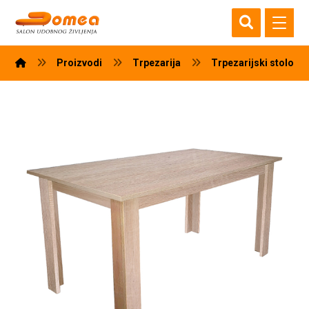
Proizvodi
Trpezarija
Trpezarijski stolovi