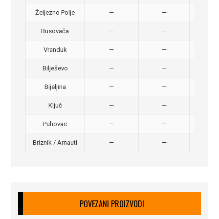
Željezno Polje
—
—
40,
Busovača
—
—
40,
Vranduk
—
—
25,
Bilješevo
—
—
30,
Bijeljina
—
—
370
Ključ
—
—
320
Puhovac
—
—
20 –
Briznik / Arnauti
—
—
20 –
POVEZANI PROIZVODI