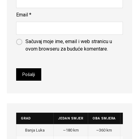
Email
*
Sačuvaj moje ime, email i web stranicu u
ovom browseru za buduće komentare.
GRAD
JEDAN SMJER
OBA SMJERA
CIJENA
Banja Luka
~180 km
~360 km
350