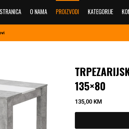
STRANICA
O NAMA
PROIZVODI
KATEGORIJE
KO
ovi
TRPEZARIJS
135×80
135,00
KM