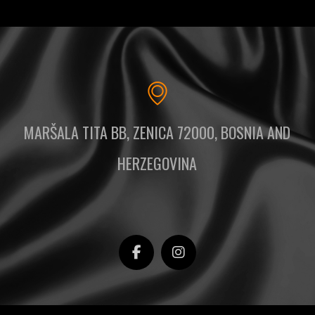
MARŠALA TITA BB, ZENICA 72000, BOSNIA AND
HERZEGOVINA