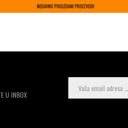
NEDAVNO POGLEDANI PROIZVODI
E U INBOX