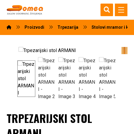
Proizvodi
Trpezarija
Stolovi mramor i ke
TRPEZARIJSKI STOL
ARMANI