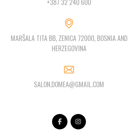
+387 32 240 600
MARŠALA TITA BB, ZENICA 72000, BOSNIA AND
HERZEGOVINA
SALON.DOMEA@GMAIL.COM