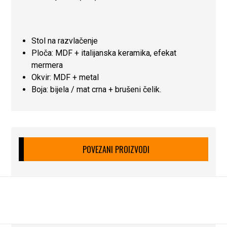
Stol na razvlačenje
Ploča: MDF + italijanska keramika, efekat
mermera
Okvir: MDF + metal
Boja: bijela / mat crna + brušeni čelik.
POVEZANI PROIZVODI