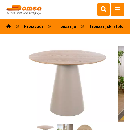
Proizvodi
Trpezarija
Trpezarijski stolovi