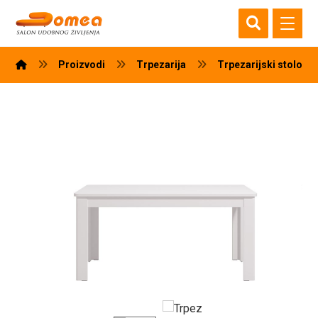
Proizvodi
Trpezarija
Trpezarijski stolovi