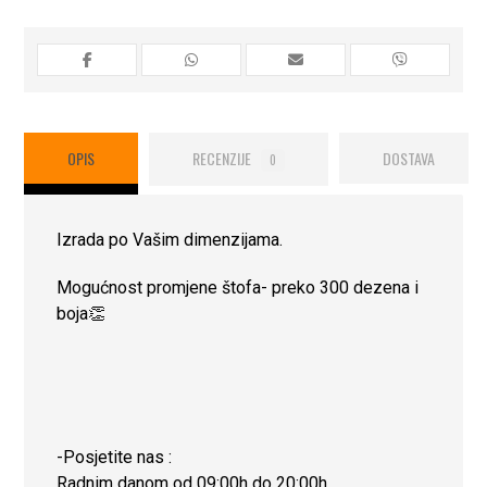
OPIS
RECENZIJE
DOSTAVA
0
Izrada po Vašim dimenzijama.
Mogućnost promjene štofa- preko 300 dezena i
boja👏
-Posjetite nas :
Radnim danom od 09:00h do 20:00h