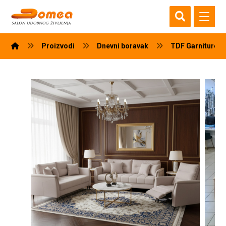
Proizvodi
Dnevni boravak
TDF Garniture