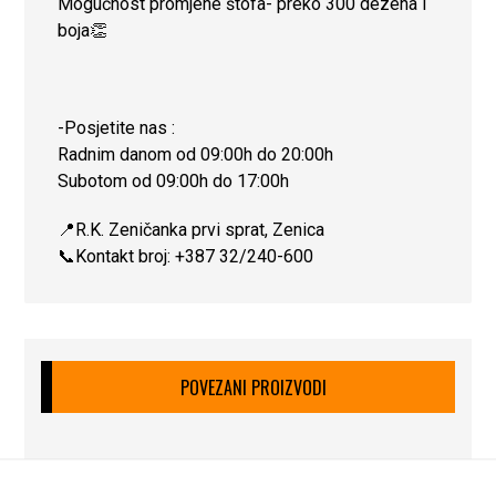
Mogućnost promjene štofa- preko 300 dezena i
boja👏
-Posjetite nas :
Radnim danom od 09:00h do 20:00h
Subotom od 09:00h do 17:00h
📍R.K. Zeničanka prvi sprat, Zenica
📞Kontakt broj: +387 32/240-600
POVEZANI PROIZVODI