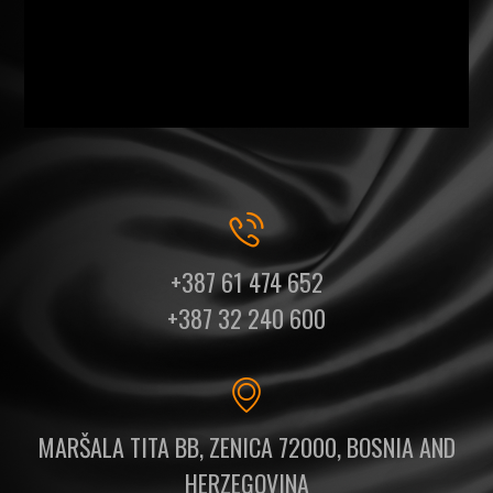
+387 61 474 652
+387 32 240 600
MARŠALA TITA BB, ZENICA 72000, BOSNIA AND
HERZEGOVINA