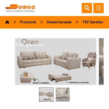
Proizvodi
Dnevni boravak
TDF Garniture