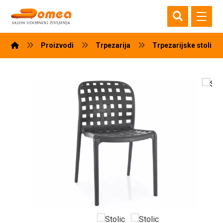
Proizvodi
Trpezarija
Trpezarijske stolice