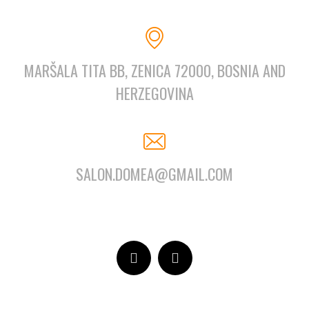
MARŠALA TITA BB, ZENICA 72000, BOSNIA AND
HERZEGOVINA
SALON.DOMEA@GMAIL.COM