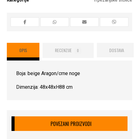
Kategorije
Trpezarijske stolice
OPIS
RECENZIJE
DOSTAVA
0
Boja: beige Aragon/crne noge
Dimenzija: 48x48xH88 cm
POVEZANI PROIZVODI