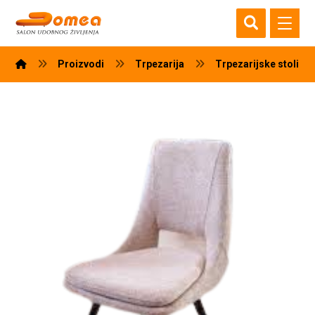
Proizvodi
Trpezarija
Trpezarijske stolice